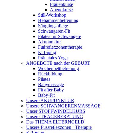
Frauenkurse
Abendkurse
Still-Workshop
Hebammenbetreuung
Säuglingspflege
Schwangeren-Fit
Pilates für Schwangere
Akupunktur
Fußreflexzonentherapie
K-Taping
Pränatales Yoga
ANGEBOTE nach der GEBURT
Wochenbettbetreuung
Rückbildung
Pilates
Babymassage
Fit after Baby
Baby-Fit
Unsere AKUPUNKTUR
Unsere SCHWANGERENMASSAGE
Unser STOFFWINDELKURS
Unsere TRAGEBERATUNG
Das THEMA ELTERNGELD
Unsere Fussreflexzonen - Therapie
K-Taping