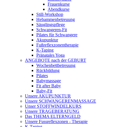
Frauenkurse
Abendkurse
Still-Workshop
Hebammenbetreuung
Säuglingspflege
Schwangeren-Fit
Pilates für Schwangere
Akupunktur
Fußreflexzonentherapie
K-Taping
Pränatales Yoga
ANGEBOTE nach der GEBURT
Wochenbettbetreuung
Rückbildung
Pilates
Babymassage
Fit after Baby
Baby-Fit
Unsere AKUPUNKTUR
Unsere SCHWANGERENMASSAGE
Unser STOFFWINDELKURS
Unsere TRAGEBERATUNG
Das THEMA ELTERNGELD
Unsere Fussreflexzonen - Therapie
K-Taping